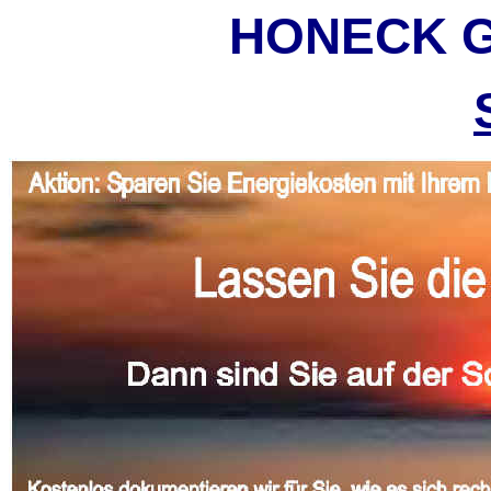
HONECK G