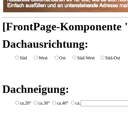
[FrontPage-Komponente "
Dachausrichtung:
Süd
West
Ost
Süd-West
Süd-Ost
Dachneigung:
ca.20°
ca.30°
ca.40°
ca.